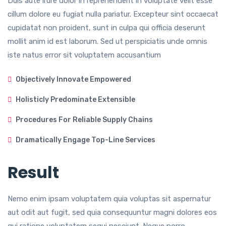
Duis aute irure dolor in reprehenderit in voluptate velit esse
cillum dolore eu fugiat nulla pariatur. Excepteur sint occaecat
cupidatat non proident, sunt in culpa qui officia deserunt
mollit anim id est laborum. Sed ut perspiciatis unde omnis
iste natus error sit voluptatem accusantium
Objectively Innovate Empowered
Holisticly Predominate Extensible
Procedures For Reliable Supply Chains
Dramatically Engage Top-Line Services
Result
Nemo enim ipsam voluptatem quia voluptas sit aspernatur
aut odit aut fugit, sed quia consequuntur magni dolores eos
qui ratione voluptatem sequi nesciunt. Neque porro